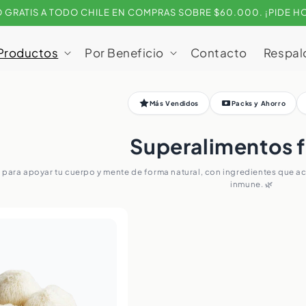
 GRATIS A TODO CHILE EN COMPRAS SOBRE $60.000. ¡PIDE H
Productos
Por Beneficio
Contacto
Respald
Más Vendidos
Packs y Ahorro
Superalimentos 
para apoyar tu cuerpo y mente de forma natural, con ingredientes que act
inmune. 🌿