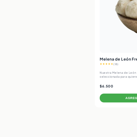
Melena de León Fr
★★★★★
(18)
Nuestra Melena de León f
seleccionada para quiene
$6.500
AGREG