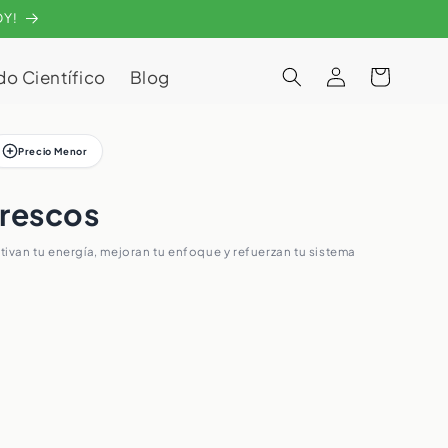
OY!
Iniciar
o Científico
Blog
Carrito
sesión
Precio Menor
frescos
ivan tu energía, mejoran tu enfoque y refuerzan tu sistema