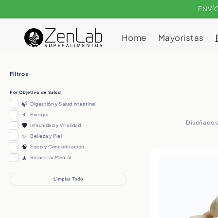
Ir
ENVÍO
directamente
al contenido
Home
Mayoristas
Filtros
Por Objetivo de Salud
🍃
Digestión y Salud Intestinal
⚡
Energía
Diseñados 
🛡️
Inmunidad y Vitalidad
✨
Belleza y Piel
🧠
Foco y Concentración
🧘
Bienestar Mental
Limpiar Todo