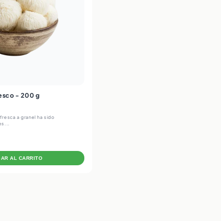
esco - 200 g
resca a granel ha sido
s...
AR AL CARRITO