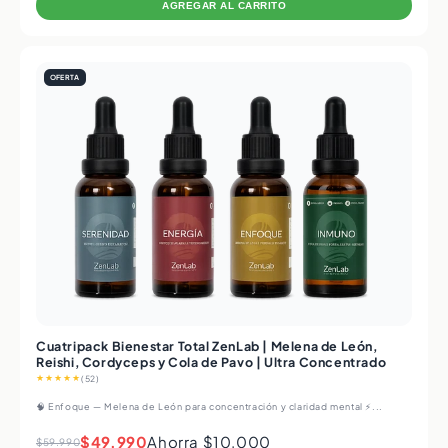
AGREGAR AL CARRITO
OFERTA
Cuatripack Bienestar Total ZenLab | Melena de León,
Reishi, Cordyceps y Cola de Pavo | Ultra Concentrado
★★★★★
(52)
🧠 Enfoque — Melena de León para concentración y claridad mental ⚡...
$49.990
Ahorra $10.000
$59.990