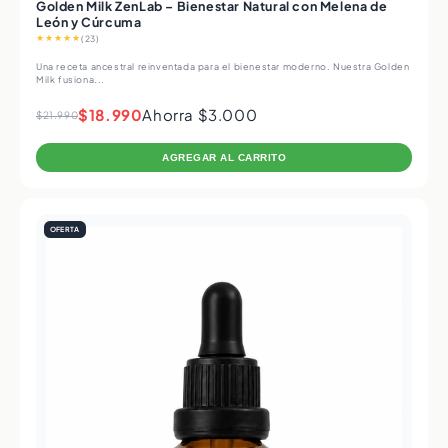
Golden Milk ZenLab – Bienestar Natural con Melena de
León y Cúrcuma
★★★★★
(23)
Una receta ancestral reinventada para el bienestar moderno. Nuestra Golden
Milk fusiona...
$18.990
Ahorra $3.000
$21.990
AGREGAR AL CARRITO
OFERTA