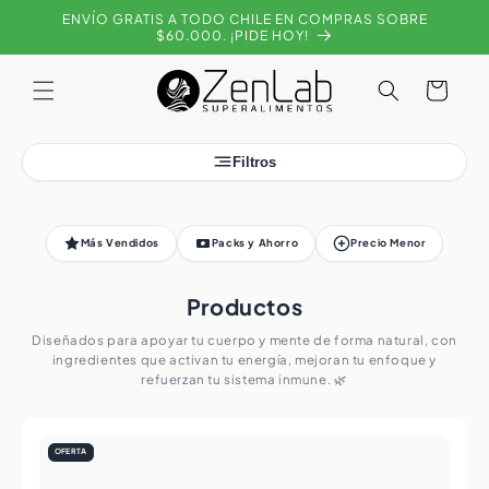
Ir
ENVÍO GRATIS A TODO CHILE EN COMPRAS SOBRE
directamente
$60.000. ¡PIDE HOY!
al contenido
Carrito
Filtros
Más Vendidos
Packs y Ahorro
Precio Menor
Productos
Diseñados para apoyar tu cuerpo y mente de forma natural, con
ingredientes que activan tu energía, mejoran tu enfoque y
refuerzan tu sistema inmune. 🌿
OFERTA