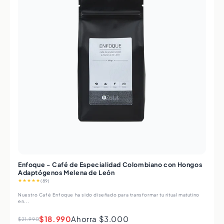
Enfoque - Café de Especialidad Colombiano con Hongos
Adaptógenos Melena de León
★★★★★
(89)
Nuestro Café Enfoque ha sido diseñado para transformar tu ritual matutino
en...
$18.990
Ahorra $3.000
$21.990