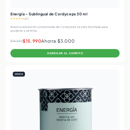
Energía - Sublingual de Cordyceps 30 ml
★★★★★
(67)
Nuestra extracción concentrada de Cordyceps ha sido diseñada para
ayudarte a sentirte...
$15.990
Ahorra $3.000
$18.990
AGREGAR AL CARRITO
OFERTA