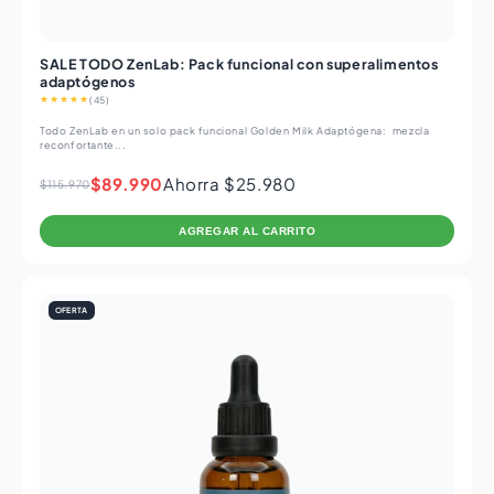
SALE TODO ZenLab: Pack funcional con superalimentos
adaptógenos
★★★★★
(45)
Todo ZenLab en un solo pack funcional Golden Milk Adaptógena: mezcla
reconfortante...
$89.990
Ahorra $25.980
$115.970
AGREGAR AL CARRITO
OFERTA