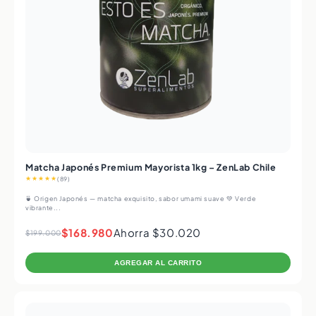
Matcha Japonés Premium Mayorista 1kg – ZenLab Chile
★★★★★
(89)
🍵 Origen Japonés — matcha exquisito, sabor umami suave 💚 Verde
vibrante...
$168.980
Ahorra $30.020
$199.000
AGREGAR AL CARRITO