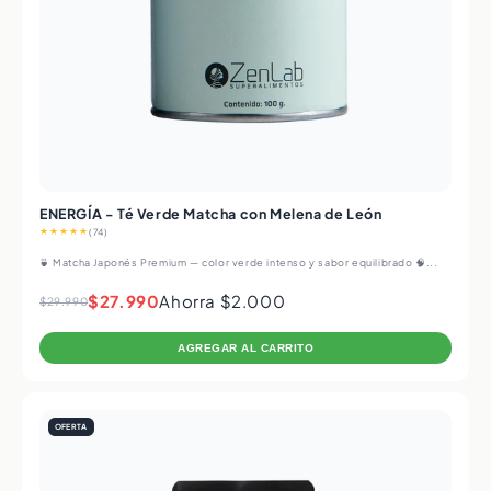
ENERGÍA - Té Verde Matcha con Melena de León
★★★★★
(74)
🍵 Matcha Japonés Premium — color verde intenso y sabor equilibrado 🧠...
$27.990
Ahorra $2.000
$29.990
AGREGAR AL CARRITO
OFERTA