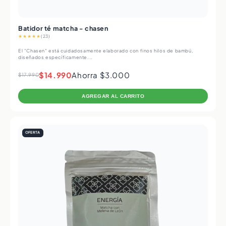
Batidor té matcha - chasen
★★★★★
(23)
El "Chasen" está cuidadosamente elaborado con finos hilos de bambú,
diseñados específicamente...
$14.990
Ahorra $3.000
$17.990
AGREGAR AL CARRITO
OFERTA