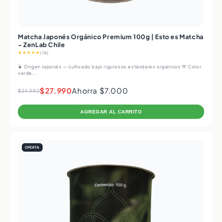
Matcha Japonés Orgánico Premium 100g | Esto es Matcha
– ZenLab Chile
★★★★★
(74)
🍵 Origen Japonés — cultivado bajo rigurosos estándares orgánicos 💚 Color
verde...
$27.990
Ahorra $7.000
$34.990
AGREGAR AL CARRITO
OFERTA