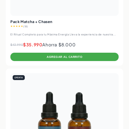
Pack Matcha + Chasen
★★★★★
(18)
El Ritual Completo para tu Máxima Energía Lleva la experiencia de nuestra...
$35.990
Ahorra $8.000
$43.990
AGREGAR AL CARRITO
OFERTA