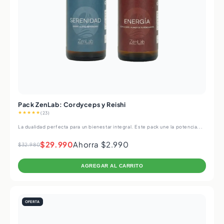
Pack ZenLab: Cordyceps y Reishi
★★★★★
(23)
La dualidad perfecta para un bienestar integral. Este pack une la potencia...
$29.990
Ahorra $2.990
$32.980
AGREGAR AL CARRITO
OFERTA